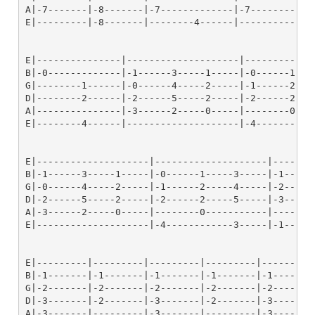
A|-7-------|-8-------|-7-------------|-7-----------
E|---------|-8-------|--------4------|-------------
E|---------------|--------------------|-------------
B|-0-------------|-1------3-----1-----|-0------1----
G|--------1------|-0------4-----2-----|-1------2----
D|--------2------|-2------5-----2-----|-2------2----
A|---------------|-3------2-----0-----|--------0----
E|--------4------|--------------------|-4-----------
E|--------------------|--------------------|--------
B|-1------3-----1-----|-0------1-----3-----|-1------
G|-0------4-----2-----|-1------2-----4-----|-2------
D|-2------5-----2-----|-2------2-----5-----|-3------
A|-3------2-----0-----|--------0-----------|--------
E|--------------------|-4------------3-----|-1------
E|---------|---------|---------|---------|---------|
B|-1-------|-1-------|-1-------|-1-------|-1-------|
G|-2-------|-2-------|-2-------|-2-------|-2-------|
D|-3-------|-2-------|-3-------|-2-------|-3-------|
A|-3-------|---------|-3-------|---------|-3-------|