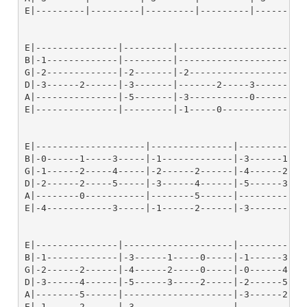
E|---------|---------|---------|---------|---------|
E|---------------|---------|--------------------|---
B|-1-------------|---------|--------------------|-0-
G|-2-------------|-2-------|-2------------------|-2-
D|-3------2------|-3-------|-------2-----3------|---
A|---------------|-5-------|-3-----------0------|---
E|---------------|---------|-1-----0------------|---
E|--------------------|---------------|-------------
B|-0------1-----3-----|-1-------------|-3------1----
G|-1------2-----4-----|-2------2------|-4------2----
D|-2------2-----5-----|-3------4------|-5------3----
A|--------0-----------|--------5------|-------------
E|-4------------3-----|-1------2------|-3-----------
E|---------------|--------------------|-------------
B|-1-------------|-3------1-----0-----|-1------3----
G|-2------2------|-4------2-----0-----|-0------4----
D|-3------4------|-5------3-----2-----|-2------5----
A|--------5------|--------------------|-3------2----
E|-1------2------|-3------------------|-------------