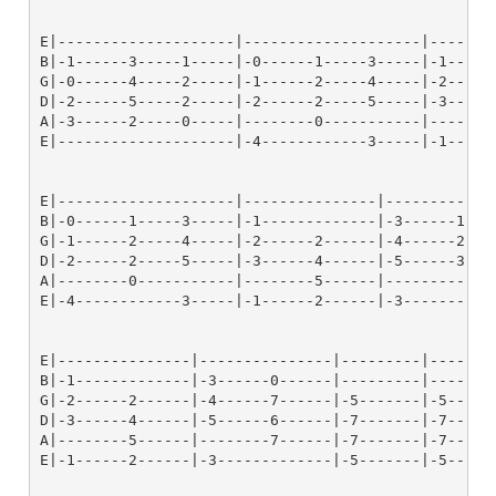
E|--------------------|--------------------|--------
B|-1------3-----1-----|-0------1-----3-----|-1------
G|-0------4-----2-----|-1------2-----4-----|-2------
D|-2------5-----2-----|-2------2-----5-----|-3------
A|-3------2-----0-----|--------0-----------|--------
E|--------------------|-4------------3-----|-1------
E|--------------------|---------------|-------------
B|-0------1-----3-----|-1-------------|-3------1----
G|-1------2-----4-----|-2------2------|-4------2----
D|-2------2-----5-----|-3------4------|-5------3----
A|--------0-----------|--------5------|-------------
E|-4------------3-----|-1------2------|-3-----------
E|---------------|---------------|---------|--------
B|-1-------------|-3------0------|---------|--------
G|-2------2------|-4------7------|-5-------|-5------
D|-3------4------|-5------6------|-7-------|-7------
A|--------5------|--------7------|-7-------|-7------
E|-1------2------|-3-------------|-5-------|-5------