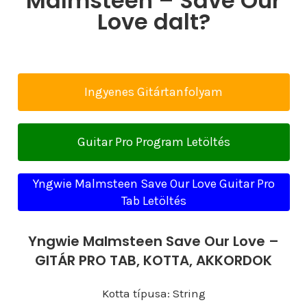
Malmsteen – Save Our
Love dalt?
Ingyenes Gitártanfolyam
Guitar Pro Program Letöltés
Yngwie Malmsteen Save Our Love Guitar Pro
Tab Letöltés
Yngwie Malmsteen Save Our Love –
GITÁR PRO TAB, KOTTA, AKKORDOK
Kotta típusa: String