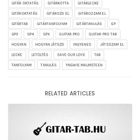
GITÁR OKTATÁS
GITÁRKOTTA
GITÁRLECKE
GITÁROKTATÁS
GITÁROZD EL
GITÁROZZAM EL
GITÁRTAB
GITÁRTANFOLYAM
GITÁRTANULÁS
GP
GP3
GP4
GPX
GUITAR PRO
GUITAR PRO TAB
HOGYAN
HOGYAN JÁTSZD
INGYENES
JÁTSSZAM EL
LECKE
LETÖLTÉS
SAVE OUR LOVE
TAB
TANFOLYAM
TANULÁS
YNGWIE MALMSTEEN
RELATED ARTICLES
rhapsody – the mighty ride of the firelord gitár kotta,