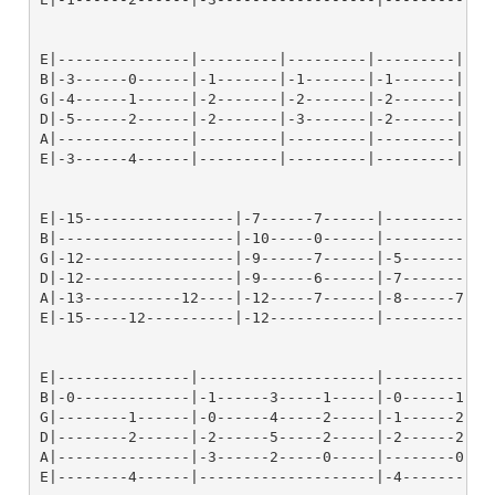
E|---------------|---------|---------|---------|----
B|-3------0------|-1-------|-1-------|-1-------|-1--
G|-4------1------|-2-------|-2-------|-2-------|-2--
D|-5------2------|-2-------|-3-------|-2-------|-3--
A|---------------|---------|---------|---------|----
E|-3------4------|---------|---------|---------|----
E|-15-----------------|-7------7------|-------------
B|--------------------|-10-----0------|-------------
G|-12-----------------|-9------7------|-5-----------
D|-12-----------------|-9------6------|-7-----------
A|-13-----------12----|-12-----7------|-8------7----
E|-15-----12----------|-12------------|-------------
E|---------------|--------------------|-------------
B|-0-------------|-1------3-----1-----|-0------1----
G|--------1------|-0------4-----2-----|-1------2----
D|--------2------|-2------5-----2-----|-2------2----
A|---------------|-3------2-----0-----|--------0----
E|--------4------|--------------------|-4-----------