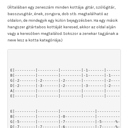
(Általában egy zeneszám minden kottája: gitár, szólógitár,
basszusgitár, ének, zongora, dob stb. megtalálható az
oldalon, de mindegyik egy külön bejegyzésben. Ha egy másik
hangszer gitártabos kottáját keresed, akkor az oldal alján
vagy a keresőben megtalálod. Sokszor a zenekar tagjának a
neve lesz a kotta kategóriája.)
E|---------|---------|---------|-1-------|---------|
B|---------|---------|---------|-1-------|-1-------|
G|-2-------|-2-------|-2-------|---------|-2-------|
D|-2-------|-3-------|-2-------|-3-------|-2-------|
A|---------|---------|---------|---------|---------|
E|---------|---------|---------|---------|---------|
E|---------|---------|---------------|-------------
B|---------|---------|-0-------------|-------------
G|-5-------|---------|-7-------------|-5------%----
D|-7-------|-7-------|-6-------------|-7------%----