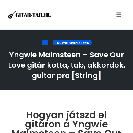
Toggle
naviga
Skip
to
Y
YNGWIE MALMSTEEN
content
Yngwie Malmsteen – Save Our
Love gitár kotta, tab, akkordok,
guitar pro [String]
Hogyan játszd el
gitáron a Yngwie