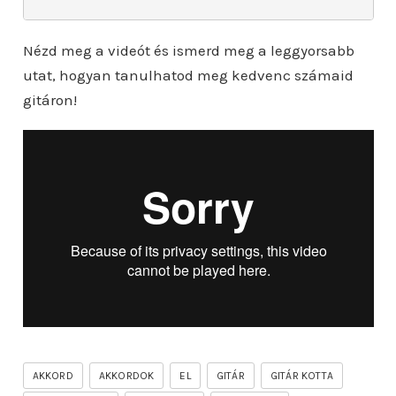
Nézd meg a videót és ismerd meg a leggyorsabb
utat, hogyan tanulhatod meg kedvenc számaid
gitáron!
AKKORD
AKKORDOK
EL
GITÁR
GITÁR KOTTA