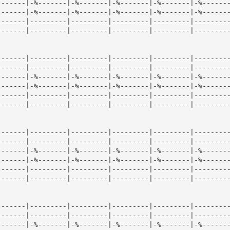
------|-%-------|-%-------|-%-------|-%-------|-%-------
------|-%-------|-%-------|-%-------|-%-------|-%-------
------|---------|---------|---------|---------|---------
------|---------|---------|---------|---------|---------
------|---------|---------|---------|---------|---------
------|---------|---------|---------|---------|---------
------|-%-------|-%-------|-%-------|-%-------|-%-------
------|-%-------|-%-------|-%-------|-%-------|-%-------
------|---------|---------|---------|---------|---------
------|---------|---------|---------|---------|---------
------|---------|---------|---------|---------|---------
------|---------|---------|---------|---------|---------
------|-%-------|-%-------|-%-------|-%-------|-%-------
------|-%-------|-%-------|-%-------|-%-------|-%-------
------|---------|---------|---------|---------|---------
------|---------|---------|---------|---------|---------
------|---------|---------|---------|---------|---------
------|---------|---------|---------|---------|---------
------|-%-------|-%-------|-%-------|-%-------|-%-------