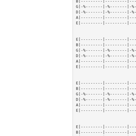
B|---------|---------|---
G|-%-------|-%-------|-%-
D|-%-------|-%-------|-%-
A|---------|---------|---
E|---------|---------|---
E|---------|---------|---
B|---------|---------|---
G|-%-------|-%-------|-%-
D|-%-------|-%-------|-%-
A|---------|---------|---
E|---------|---------|---
E|---------|---------|---
B|---------|---------|---
G|-%-------|-%-------|-%-
D|-%-------|-%-------|-%-
A|---------|---------|---
E|---------|---------|---
E|---------|---------|---
B|---------|---------|---