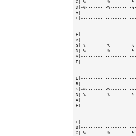
G|-%-------|-%-------|-%-
D|-%-------|-%-------|-%-
A|---------|---------|---
E|---------|---------|---
E|---------|---------|---
B|---------|---------|---
G|-%-------|-%-------|-%-
D|-%-------|-%-------|-%-
A|---------|---------|---
E|---------|---------|---
E|---------|---------|---
B|---------|---------|---
G|-%-------|-%-------|-%-
D|-%-------|-%-------|-%-
A|---------|---------|---
E|---------|---------|---
E|---------|---------|---
B|---------|---------|---
G|-%-------|-%-------|-%-