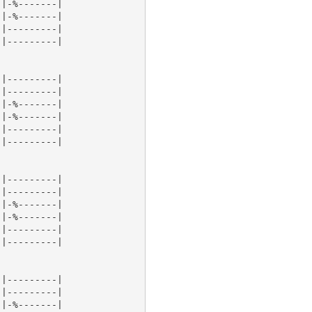
|-%-------|

|-%-------|

|---------|

|---------|

|---------|

|---------|

|-%-------|

|-%-------|

|---------|

|---------|

|---------|

|---------|

|-%-------|

|-%-------|

|---------|

|---------|

|---------|

|---------|

|-%-------|
