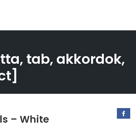
ta, tab, akkordok,
ct]
ls – White