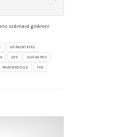
enc számaid gitáron!
E
GITÁROKTATÁS
P4
GPX
GUITAR PRO
MURDERDOLLS
TAB
undas vocesbajas]
f the firelord gitár kotta, tab, akkordok, guitar pro [segu