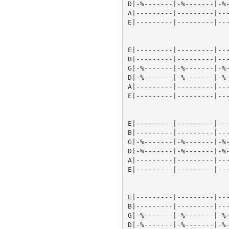
D|-%-------|-%-------|-%-
A|---------|---------|---
E|---------|---------|---
E|---------|---------|---
B|---------|---------|---
G|-%-------|-%-------|-%-
D|-%-------|-%-------|-%-
A|---------|---------|---
E|---------|---------|---
E|---------|---------|---
B|---------|---------|---
G|-%-------|-%-------|-%-
D|-%-------|-%-------|-%-
A|---------|---------|---
E|---------|---------|---
E|---------|---------|---
B|---------|---------|---
G|-%-------|-%-------|-%-
D|-%-------|-%-------|-%-