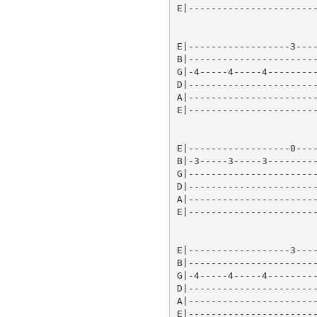
E|-----------------------
E|------------------3----
B|-----------------------
G|-4-----4-----4---------
D|-----------------------
A|-----------------------
E|-----------------------
E|------------------0----
B|-3-----3-----3---------
G|-----------------------
D|-----------------------
A|-----------------------
E|-----------------------
E|------------------3----
B|-----------------------
G|-4-----4-----4---------
D|-----------------------
A|-----------------------
E|-----------------------