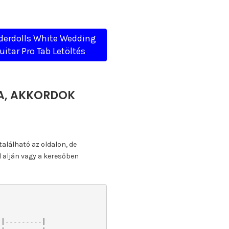
derdolls White Wedding
uitar Pro Tab Letöltés
TA, AKKORDOK
található az oldalon, de
l alján vagy a keresőben
|---------|
