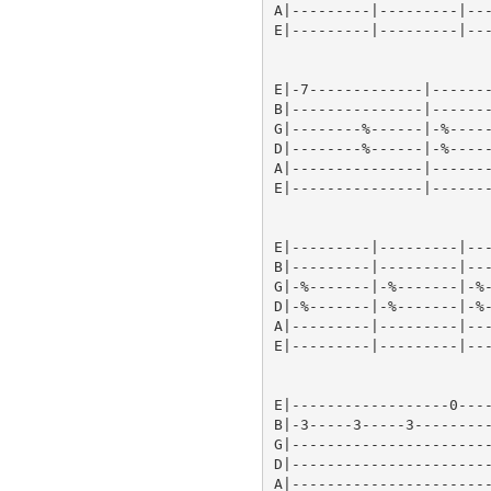
A|---------|---------|---
E|---------|---------|---
E|-7-------------|-------
B|---------------|-------
G|--------%------|-%-----
D|--------%------|-%-----
A|---------------|-------
E|---------------|-------
E|---------|---------|---
B|---------|---------|---
G|-%-------|-%-------|-%-
D|-%-------|-%-------|-%-
A|---------|---------|---
E|---------|---------|---
E|------------------0----
B|-3-----3-----3---------
G|-----------------------
D|-----------------------
A|-----------------------