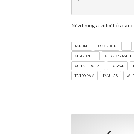
Nézd meg a videót és isme
AKKORD
AKKORDOK
EL
GITÁROZD EL
GITÁROZZAM EL
GUITAR PRO TAB
HOGYAN
TANFOLYAM
TANULÁS
WHI
rhapsody – the mighty ride 