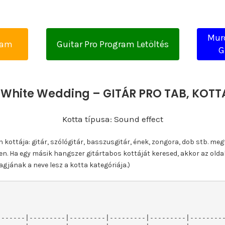
Mur
yam
Guitar Pro Program Letöltés
G
 White Wedding – GITÁR PRO TAB, KOT
Kotta típusa: Sound effect
ottája: gitár, szólógitár, basszusgitár, ének, zongora, dob stb. meg
n. Ha egy másik hangszer gitártabos kottáját keresed, akkor az olda
gjának a neve lesz a kotta kategóriája.)
------|---------|---------|---------|---------|---------