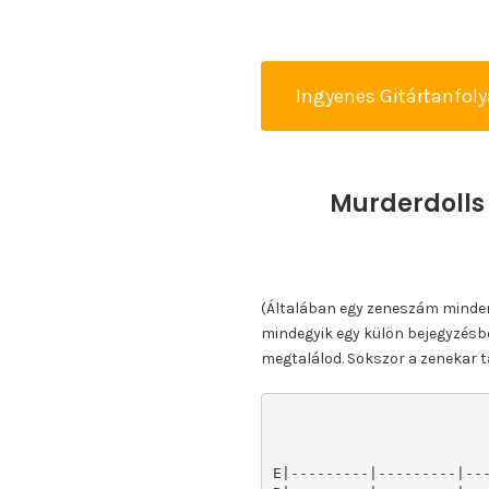
Ingyenes Gitártanfol
Murderdolls
(Általában egy zeneszám minden k
mindegyik egy külön bejegyzésbe
megtalálod. Sokszor a zenekar ta
E|---------|---------|---