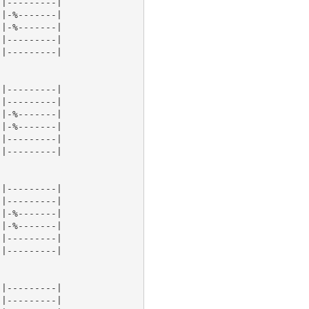
|---------|

|-%-------|

|-%-------|

|---------|

|---------|

|---------|

|---------|

|-%-------|

|-%-------|

|---------|

|---------|

|---------|

|---------|

|-%-------|

|-%-------|

|---------|

|---------|

|---------|

|---------|
