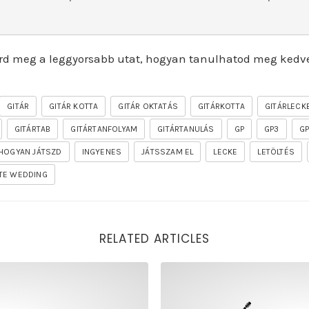
rd meg a leggyorsabb utat, hogyan tanulhatod meg kedv
GITÁR
GITÁR KOTTA
GITÁR OKTATÁS
GITÁRKOTTA
GITÁRLECK
GITÁRTAB
GITÁRTANFOLYAM
GITÁRTANULÁS
GP
GP3
G
HOGYAN JÁTSZD
INGYENES
JÁTSSZAM EL
LECKE
LETÖLTÉS
TE WEDDING
RELATED ARTICLES
of the firelord gitár kotta, tab, akkordok, guitar pro [seg
rhapsody – the mighty ride o