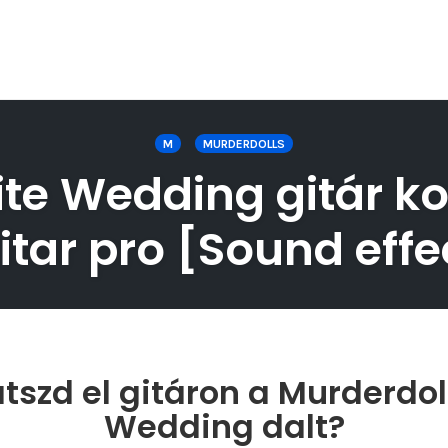
M
MURDERDOLLS
te Wedding gitár kot
itar pro [Sound effe
tszd el gitáron a Murderdol
Wedding dalt?