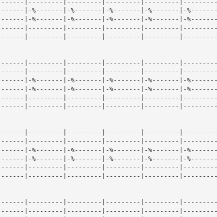
------|---------|---------|---------|---------|---------
------|-%-------|-%-------|-%-------|-%-------|-%-------
------|-%-------|-%-------|-%-------|-%-------|-%-------
------|---------|---------|---------|---------|---------
------|---------|---------|---------|---------|---------
------|---------|---------|---------|---------|---------
------|---------|---------|---------|---------|---------
------|-%-------|-%-------|-%-------|-%-------|-%-------
------|-%-------|-%-------|-%-------|-%-------|-%-------
------|---------|---------|---------|---------|---------
------|---------|---------|---------|---------|---------
------|---------|---------|---------|---------|---------
------|---------|---------|---------|---------|---------
------|-%-------|-%-------|-%-------|-%-------|-%-------
------|-%-------|-%-------|-%-------|-%-------|-%-------
------|---------|---------|---------|---------|---------
------|---------|---------|---------|---------|---------
------|---------|---------|---------|---------|---------
------|---------|---------|---------|---------|---------