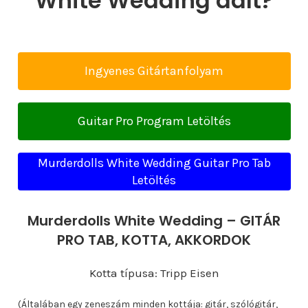
White Wedding dalt?
Ingyenes Gitártanfolyam
Guitar Pro Program Letöltés
Murderdolls White Wedding Guitar Pro Tab
Letöltés
Murderdolls White Wedding – GITÁR
PRO TAB, KOTTA, AKKORDOK
Kotta típusa: Tripp Eisen
(Általában egy zeneszám minden kottája: gitár, szólógitár,