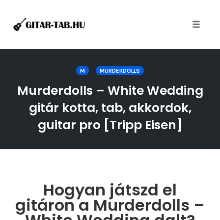
Toggle
naviga
Skip
to
M
MURDERDOLLS
content
Murderdolls – White Wedding
gitár kotta, tab, akkordok,
guitar pro [Tripp Eisen]
Hogyan játszd el
gitáron a Murderdolls –