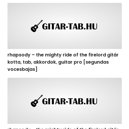
rhapsody – the mighty ride of the firelord gitár kotta,
rhapsody – the mighty ride of the firelord gitár
kotta, tab, akkordok, guitar pro [segundas
vocesbajas]
rhapsody – the mighty ride of the firelord gitár kotta,