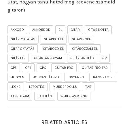
utat, hogyan tanulhatod meg kedvenc számaid
gitáron!
AKKORD
AKKORDOK
EL
GITÁR
GITÁR KOTTA
GITÁR OKTATÁS
GITÁRKOTTA
GITÁRLECKE
GITÁROKTATÁS
GITÁROZD EL
GITÁROZZAM EL
GITÁRTAB
GITÁRTANFOLYAM
GITÁRTANULÁS
GP
GP3
GP4
GPX
GUITAR PRO
GUITAR PRO TAB
HOGYAN
HOGYAN JÁTSZD
INGYENES
JÁTSSZAM EL
LECKE
LETÖLTÉS
MURDERDOLLS
TAB
TANFOLYAM
TANULÁS
WHITE WEDDING
RELATED ARTICLES