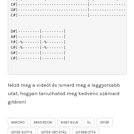
Nézd meg a videót és ismerd meg a leggyorsabb
utat, hogyan tanulhatod meg kedvenc számaid
gitáron!
AKKORD
AKKORDOK
BABY BLUE
EL
GITÁR
GITÁR KOTTA
GITÁR OKTATÁS
GITÁRKOTTA