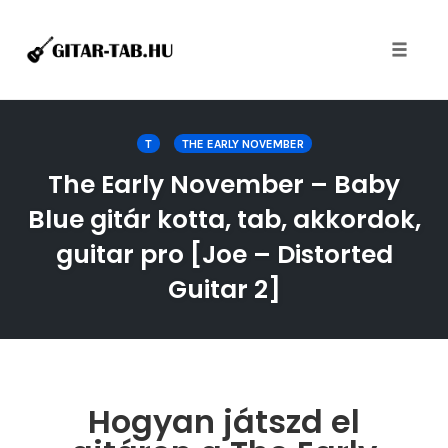
Toggle
naviga
Skip
to
T
THE EARLY NOVEMBER
content
The Early November – Baby
Blue gitár kotta, tab, akkordok,
guitar pro [Joe – Distorted
Guitar 2]
Hogyan játszd el