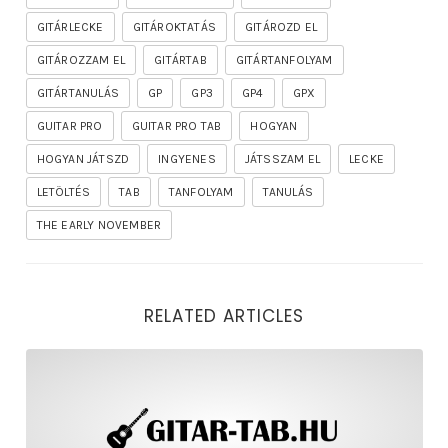
GITÁRLECKE
GITÁROKTATÁS
GITÁROZD EL
GITÁROZZAM EL
GITÁRTAB
GITÁRTANFOLYAM
GITÁRTANULÁS
GP
GP3
GP4
GPX
GUITAR PRO
GUITAR PRO TAB
HOGYAN
HOGYAN JÁTSZD
INGYENES
JÁTSSZAM EL
LECKE
LETÖLTÉS
TAB
TANFOLYAM
TANULÁS
THE EARLY NOVEMBER
RELATED ARTICLES
rhapsody – the mighty ride of the firelord gitár kotta,