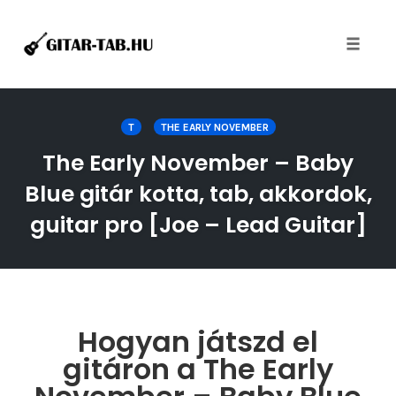
Toggle
naviga
Skip
to
T
THE EARLY NOVEMBER
content
The Early November – Baby
Blue gitár kotta, tab, akkordok,
guitar pro [Joe – Lead Guitar]
Hogyan játszd el
gitáron a The Early