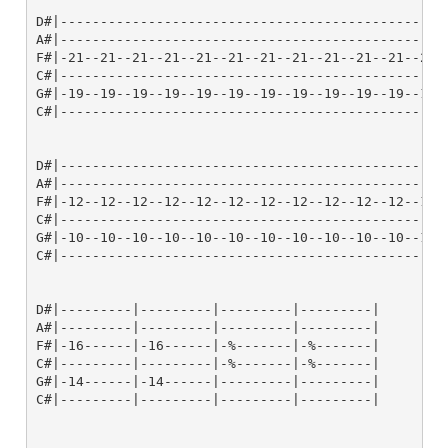
D#|------------------------------------------------
A#|------------------------------------------------
F#|-21--21--21--21--21--21--21--21--21--21--21--21-
C#|------------------------------------------------
G#|-19--19--19--19--19--19--19--19--19--19--19--19-
C#|------------------------------------------------
D#|-------------------------------------------------
A#|-------------------------------------------------
F#|-12--12--12--12--12--12--12--12--12--12--12--12--
C#|-------------------------------------------------
G#|-10--10--10--10--10--10--10--10--10--10--10--10--
C#|-------------------------------------------------
D#|---------|---------|---------|---------|

A#|---------|---------|---------|---------|

F#|-16------|-16------|-%-------|-%-------|

C#|---------|---------|-%-------|-%-------|

G#|-14------|-14------|---------|---------|

C#|---------|---------|---------|---------|
