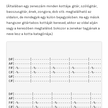
(Általában egy zeneszám minden kottája: gitár, szólógitár,
basszusgitár, ének, zongora, dob stb. megtalálható az
oldalon, de mindegyik egy külön bejegyzésben. Ha egy másik
hangszer gitártabos kottáját keresed, akkor az oldal alján
vagy a keresőben megtalálod. Sokszor a zenekar tagjának a
neve lesz a kotta kategóriája.)
D#|--------|---------|---------|---------|---------|
A#|--------|---------|---------|---------|---------|
F#|-%------|-%-------|-%-------|-%-------|-%-------|
C#|-%------|-%-------|-%-------|-%-------|-%-------|
G#|--------|---------|---------|---------|---------|
C#|--------|---------|---------|---------|---------|
D#|---------|---------|---------|---------|---------
A#|---------|---------|---------|---------|---------
F#|-%-------|-%-------|-%-------|-%-------|-%-------
C#|-%-------|-%-------|-%-------|-%-------|-%-------