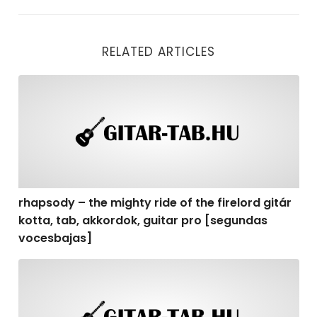
RELATED ARTICLES
rhapsody – the mighty ride of the firelord gitár kotta,
rhapsody – the mighty ride of the firelord gitár
kotta, tab, akkordok, guitar pro [segundas
vocesbajas]
rhapsody – the mighty ride of the firelord gitár kotta,