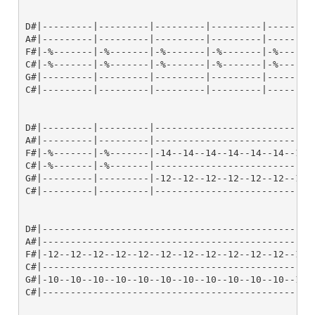
D#|---------|---------|---------|---------|---------
A#|---------|---------|---------|---------|---------
F#|-%-------|-%-------|-%-------|-%-------|-%-------
C#|-%-------|-%-------|-%-------|-%-------|-%-------
G#|---------|---------|---------|---------|---------
C#|---------|---------|---------|---------|---------
D#|---------|---------|-----------------------------
A#|---------|---------|-----------------------------
F#|-%-------|-%-------|-14--14--14--14--14--14--14--
C#|-%-------|-%-------|-----------------------------
G#|---------|---------|-12--12--12--12--12--12--12--
C#|---------|---------|-----------------------------
D#|------------------------------------------------
A#|------------------------------------------------
F#|-12--12--12--12--12--12--12--12--12--12--12--12-
C#|------------------------------------------------
G#|-10--10--10--10--10--10--10--10--10--10--10--10-
C#|------------------------------------------------