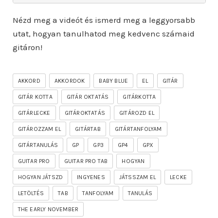
Nézd meg a videót és ismerd meg a leggyorsabb
utat, hogyan tanulhatod meg kedvenc számaid
gitáron!
AKKORD
AKKORDOK
BABY BLUE
EL
GITÁR
GITÁR KOTTA
GITÁR OKTATÁS
GITÁRKOTTA
GITÁRLECKE
GITÁROKTATÁS
GITÁROZD EL
GITÁROZZAM EL
GITÁRTAB
GITÁRTANFOLYAM
GITÁRTANULÁS
GP
GP3
GP4
GPX
GUITAR PRO
GUITAR PRO TAB
HOGYAN
HOGYAN JÁTSZD
INGYENES
JÁTSSZAM EL
LECKE
LETÖLTÉS
TAB
TANFOLYAM
TANULÁS
THE EARLY NOVEMBER