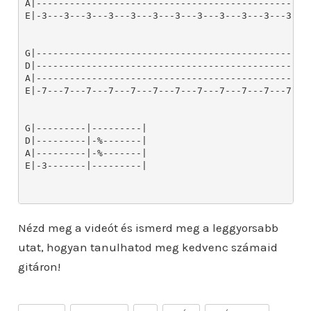
Nézd meg a videót és ismerd meg a leggyorsabb
utat, hogyan tanulhatod meg kedvenc számaid
gitáron!