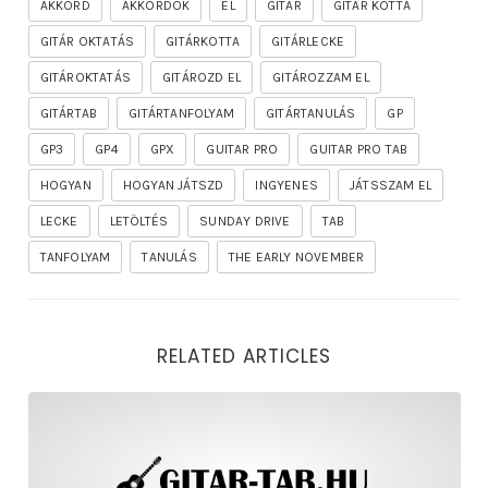
AKKORD
AKKORDOK
EL
GITÁR
GITÁR KOTTA
GITÁR OKTATÁS
GITÁRKOTTA
GITÁRLECKE
GITÁROKTATÁS
GITÁROZD EL
GITÁROZZAM EL
GITÁRTAB
GITÁRTANFOLYAM
GITÁRTANULÁS
GP
GP3
GP4
GPX
GUITAR PRO
GUITAR PRO TAB
HOGYAN
HOGYAN JÁTSZD
INGYENES
JÁTSSZAM EL
LECKE
LETÖLTÉS
SUNDAY DRIVE
TAB
TANFOLYAM
TANULÁS
THE EARLY NOVEMBER
RELATED ARTICLES
rhapsody – the mighty ride of the firelord gitár kotta,