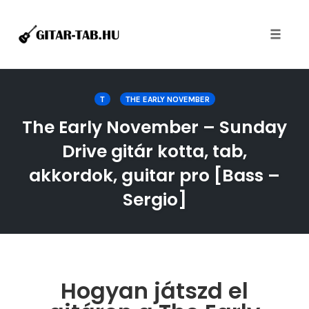
Toggle
naviga
Skip
to
T
THE EARLY NOVEMBER
content
The Early November – Sunday
Drive gitár kotta, tab,
akkordok, guitar pro [Bass –
Sergio]
Hogyan játszd el