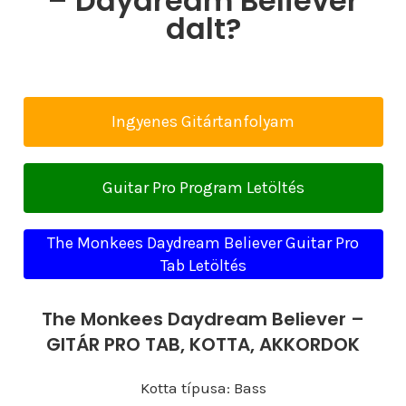
– Daydream Believer
dalt?
Ingyenes Gitártanfolyam
Guitar Pro Program Letöltés
The Monkees Daydream Believer Guitar Pro
Tab Letöltés
The Monkees Daydream Believer –
GITÁR PRO TAB, KOTTA, AKKORDOK
Kotta típusa: Bass