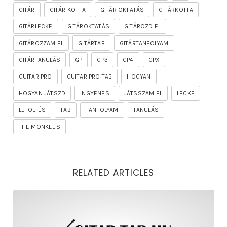
GITÁR
GITÁR KOTTA
GITÁR OKTATÁS
GITÁRKOTTA
GITÁRLECKE
GITÁROKTATÁS
GITÁROZD EL
GITÁROZZAM EL
GITÁRTAB
GITÁRTANFOLYAM
GITÁRTANULÁS
GP
GP3
GP4
GPX
GUITAR PRO
GUITAR PRO TAB
HOGYAN
HOGYAN JÁTSZD
INGYENES
JÁTSSZAM EL
LECKE
LETÖLTÉS
TAB
TANFOLYAM
TANULÁS
THE MONKEES
RELATED ARTICLES
rhapsody – the mighty ride of the firelord gitár kotta,