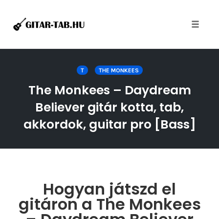
Toggle
naviga
Skip
to
T
THE MONKEES
content
The Monkees – Daydream
Believer gitár kotta, tab,
akkordok, guitar pro [Bass]
Hogyan játszd el
gitáron a The Monkees