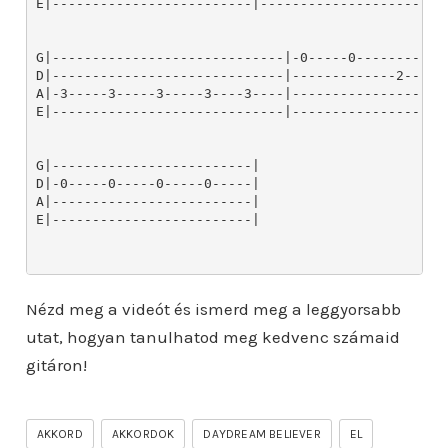
E|-------------------------|-----------------------
G|-----------------------------|-0-----0------------
D|-----------------------------|-------------2-----2
A|-3-----3-----3-----3----3----|--------------------
E|-----------------------------|--------------------
G|-------------------------|

D|-0-----0-----0-----0-----|

A|-------------------------|

E|-------------------------|

Nézd meg a videót és ismerd meg a leggyorsabb
utat, hogyan tanulhatod meg kedvenc számaid
gitáron!
AKKORD
AKKORDOK
DAYDREAM BELIEVER
EL