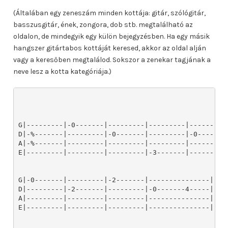
(Általában egy zeneszám minden kottája: gitár, szólógitár,
basszusgitár, ének, zongora, dob stb. megtalálható az
oldalon, de mindegyik egy külön bejegyzésben. Ha egy másik
hangszer gitártabos kottáját keresed, akkor az oldal alján
vagy a keresőben megtalálod. Sokszor a zenekar tagjának a
neve lesz a kotta kategóriája.)
G|---------|-0-------|---------|---------|---------|
D|-%-------|---------|-0-------|---------|-0-------|
A|-%-------|---------|---------|---------|---------|
E|---------|---------|---------|-3-------|---------|
G|-0-------|---------|-2-------|---------------|-0--
D|---------|-2-------|---------|-0-------4-----|----
A|---------|---------|---------|---------------|----
E|---------|---------|---------|---------------|----