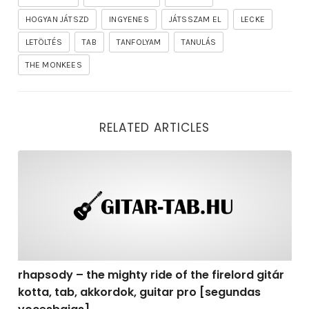
HOGYAN JÁTSZD
INGYENES
JÁTSSZAM EL
LECKE
LETÖLTÉS
TAB
TANFOLYAM
TANULÁS
THE MONKEES
RELATED ARTICLES
rhapsody – the mighty ride of the firelord gitár kotta,
rhapsody – the mighty ride of the firelord gitár
kotta, tab, akkordok, guitar pro [segundas