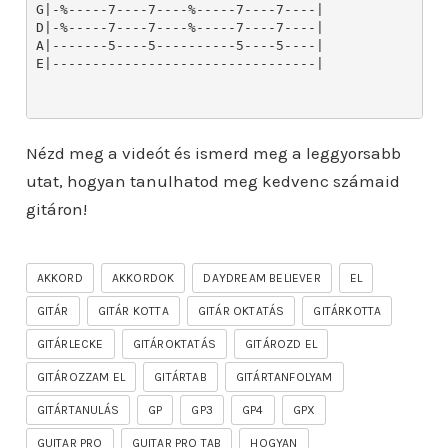
Nézd meg a videót és ismerd meg a leggyorsabb
utat, hogyan tanulhatod meg kedvenc számaid
gitáron!
AKKORD
AKKORDOK
DAYDREAM BELIEVER
EL
GITÁR
GITÁR KOTTA
GITÁR OKTATÁS
GITÁRKOTTA
GITÁRLECKE
GITÁROKTATÁS
GITÁROZD EL
GITÁROZZAM EL
GITÁRTAB
GITÁRTANFOLYAM
GITÁRTANULÁS
GP
GP3
GP4
GPX
GUITAR PRO
GUITAR PRO TAB
HOGYAN