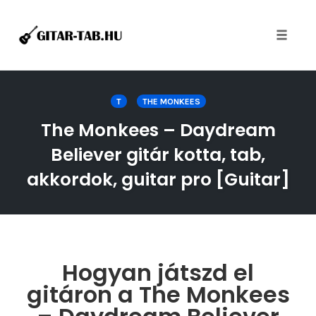
Toggle
naviga
Skip
to
T
THE MONKEES
content
The Monkees – Daydream
Believer gitár kotta, tab,
akkordok, guitar pro [Guitar]
Hogyan játszd el
gitáron a The Monkees