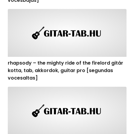
vocesbajas]
rhapsody – the mighty ride of the firelord gitár kotta,
rhapsody – the mighty ride of the firelord gitár
kotta, tab, akkordok, guitar pro [segundas
vocesaltas]
rhapsody – the mighty ride of the firelord gitár kotta, t