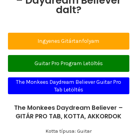
– Daydream Believer
dalt?
Ingyenes Gitártanfolyam
Guitar Pro Program Letöltés
The Monkees Daydream Believer Guitar Pro
Tab Letöltés
The Monkees Daydream Believer –
GITÁR PRO TAB, KOTTA, AKKORDOK
Kotta típusa: Guitar