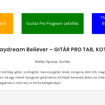
T
yam
Guitar Pro Program Letöltés
B
aydream Believer – GITÁR PRO TAB, K
Kotta típusa: Guitar
ottája: gitár, szólógitár, basszusgitár, ének, zongora, dob stb. meg
n. Ha egy másik hangszer gitártabos kottáját keresed, akkor az olda
gjának a neve lesz a kotta kategóriája.)