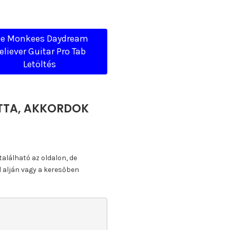
he Monkees Daydream
eliever Guitar Pro Tab
Letöltés
OTTA, AKKORDOK
található az oldalon, de
l alján vagy a keresőben