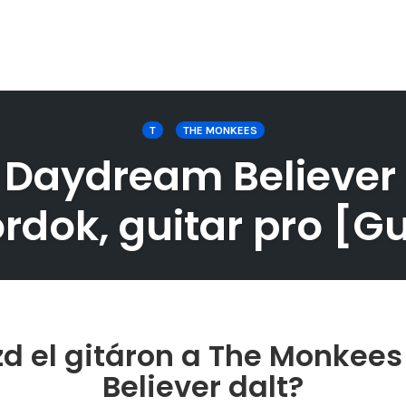
T
THE MONKEES
Daydream Believer gi
rdok, guitar pro [Gu
zd el gitáron a The Monkee
Believer dalt?