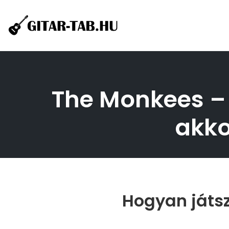
Skip
to
content
The Monkees – 
akko
Hogyan játs