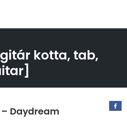
tár kotta, tab,
itar]
s – Daydream