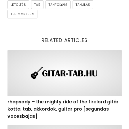
LETÖLTÉS
TAB
TANFOLYAM
TANULÁS
THE MONKEES
RELATED ARTICLES
rhapsody – the mighty ride of the firelord gitár kotta,
rhapsody – the mighty ride of the firelord gitár
kotta, tab, akkordok, guitar pro [segundas
vocesbajas]
rhapsody – the mighty ride of the firelord gitár kotta,