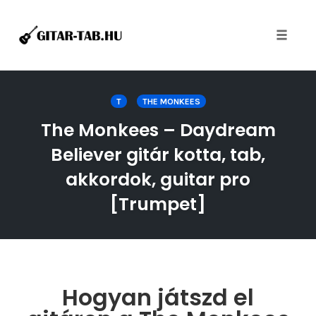
Toggle
naviga
Skip
to
T
THE MONKEES
content
The Monkees – Daydream
Believer gitár kotta, tab,
akkordok, guitar pro
[Trumpet]
Hogyan játszd el