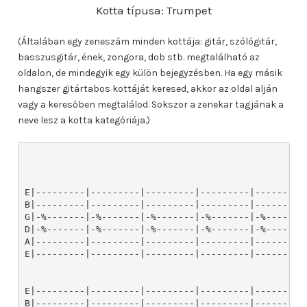
Kotta típusa: Trumpet
(Általában egy zeneszám minden kottája: gitár, szólógitár,
basszusgitár, ének, zongora, dob stb. megtalálható az
oldalon, de mindegyik egy külön bejegyzésben. Ha egy másik
hangszer gitártabos kottáját keresed, akkor az oldal alján
vagy a keresőben megtalálod. Sokszor a zenekar tagjának a
neve lesz a kotta kategóriája.)
E|---------|---------|---------|---------|---------|
B|---------|---------|---------|---------|---------|
G|-%-------|-%-------|-%-------|-%-------|-%-------|
D|-%-------|-%-------|-%-------|-%-------|-%-------|
A|---------|---------|---------|---------|---------|
E|---------|---------|---------|---------|---------|
E|---------|---------|---------|---------|---------|
B|---------|---------|---------|---------|---------|