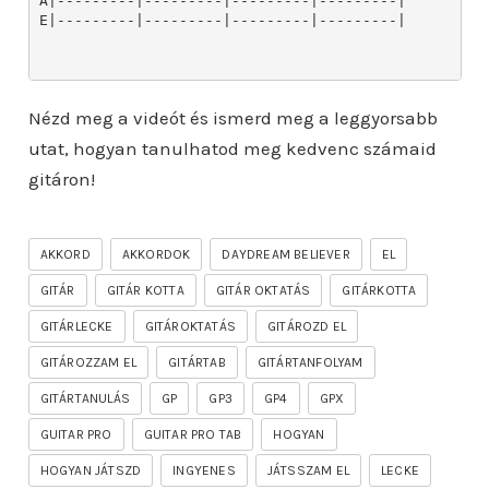
A|---------|---------|---------|---------|

E|---------|---------|---------|---------|

Nézd meg a videót és ismerd meg a leggyorsabb
utat, hogyan tanulhatod meg kedvenc számaid
gitáron!
AKKORD
AKKORDOK
DAYDREAM BELIEVER
EL
GITÁR
GITÁR KOTTA
GITÁR OKTATÁS
GITÁRKOTTA
GITÁRLECKE
GITÁROKTATÁS
GITÁROZD EL
GITÁROZZAM EL
GITÁRTAB
GITÁRTANFOLYAM
GITÁRTANULÁS
GP
GP3
GP4
GPX
GUITAR PRO
GUITAR PRO TAB
HOGYAN
HOGYAN JÁTSZD
INGYENES
JÁTSSZAM EL
LECKE