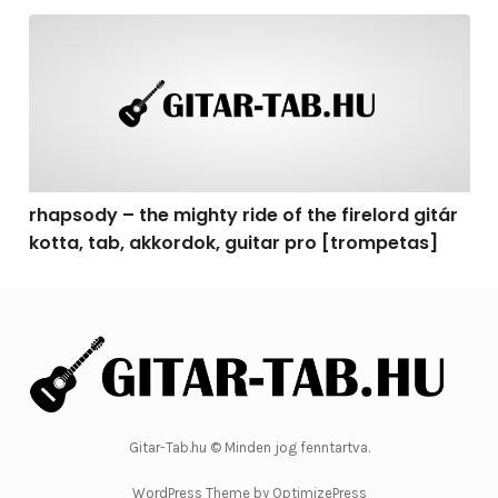
rhapsody – the mighty ride of the firelord gitár kotta, 
rhapsody – the mighty ride of the firelord gitár
kotta, tab, akkordok, guitar pro [trompetas]
Gitar-Tab.hu © Minden jog fenntartva.
WordPress Theme by OptimizePress