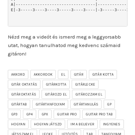
Nézd meg a videót és ismerd meg a leggyorsabb
utat, hogyan tanulhatod meg kedvenc számaid
gitáron!
AKKORD
AKKORDOK
EL
GITÁR
GITÁR KOTTA
GITÁR OKTATÁS
GITÁRKOTTA
GITÁRLECKE
GITÁROKTATÁS
GITÁROZD EL
GITÁROZZAM EL
GITÁRTAB
GITÁRTANFOLYAM
GITÁRTANULÁS
GP
GP3
GP4
GPX
GUITAR PRO
GUITAR PRO TAB
HOGYAN
HOGYAN JÁTSZD
IM A BELIEVER
INGYENES
JÁTSSZAM EL
LECKE
LETÖLTÉS
TAB
TANFOLYAM