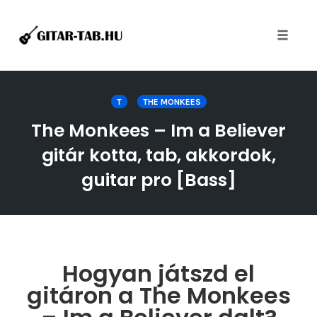
Toggle
naviga
Skip
to
T
THE MONKEES
content
The Monkees – Im a Believer
gitár kotta, tab, akkordok,
guitar pro [Bass]
Hogyan játszd el
gitáron a The Monkees