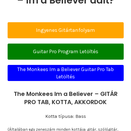
– Im a Believer dalt?
Ingyenes Gitártanfolyam
Guitar Pro Program Letöltés
The Monkees Im a Believer Guitar Pro Tab
Letöltés
The Monkees Im a Believer – GITÁR
PRO TAB, KOTTA, AKKORDOK
Kotta típusa: Bass
(Általában egy zeneszám minden kottája: gitár, szólógitár,