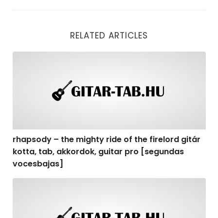
RELATED ARTICLES
rhapsody – the mighty ride of the firelord gitár kotta,
rhapsody – the mighty ride of the firelord gitár
kotta, tab, akkordok, guitar pro [segundas
vocesbajas]
rhapsody – the mighty ride of the firelord gitár kotta,