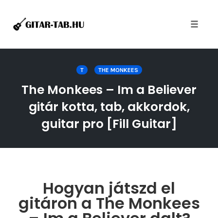
Toggle
naviga
Skip
to
T
THE MONKEES
content
The Monkees – Im a Believer
gitár kotta, tab, akkordok,
guitar pro [Fill Guitar]
Hogyan játszd el
gitáron a The Monkees