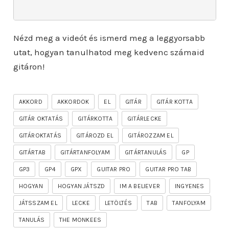
Nézd meg a videót és ismerd meg a leggyorsabb
utat, hogyan tanulhatod meg kedvenc számaid
gitáron!
AKKORD
AKKORDOK
EL
GITÁR
GITÁR KOTTA
GITÁR OKTATÁS
GITÁRKOTTA
GITÁRLECKE
GITÁROKTATÁS
GITÁROZD EL
GITÁROZZAM EL
GITÁRTAB
GITÁRTANFOLYAM
GITÁRTANULÁS
GP
GP3
GP4
GPX
GUITAR PRO
GUITAR PRO TAB
HOGYAN
HOGYAN JÁTSZD
IM A BELIEVER
INGYENES
JÁTSSZAM EL
LECKE
LETÖLTÉS
TAB
TANFOLYAM
TANULÁS
THE MONKEES