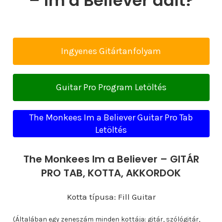
– Im a Believer dalt?
Ingyenes Gitártanfolyam
Guitar Pro Program Letöltés
The Monkees Im a Believer Guitar Pro Tab
Letöltés
The Monkees Im a Believer – GITÁR
PRO TAB, KOTTA, AKKORDOK
Kotta típusa: Fill Guitar
(Általában egy zeneszám minden kottája: gitár, szólógitár,